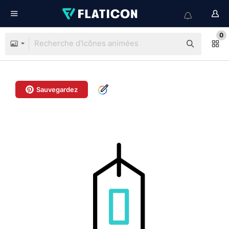
0
Sauvegardez