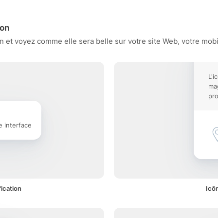
ion
et voyez comme elle sera belle sur votre site Web, votre mobil
L'i
mag
pro
e interface
ication
Icô