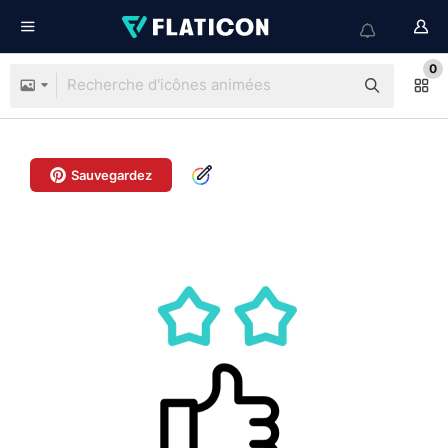
0
Sauvegardez