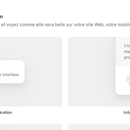
on
t voyez comme elle sera belle sur votre site Web, votre mobile
L'i
mag
pro
e interface
ication
Icô