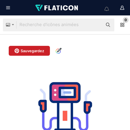
0
Sauvegardez