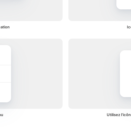
cation
Ic
nu
Utilisez l'icô