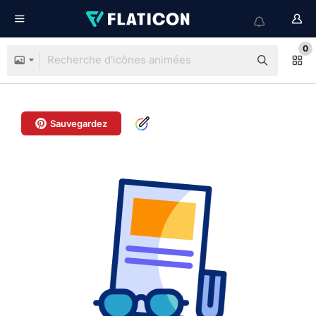
0
Sauvegardez