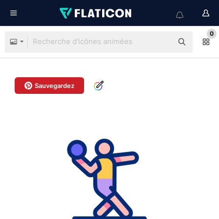
0
Sauvegardez