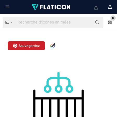
0
Sauvegardez