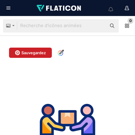
0
Sauvegardez