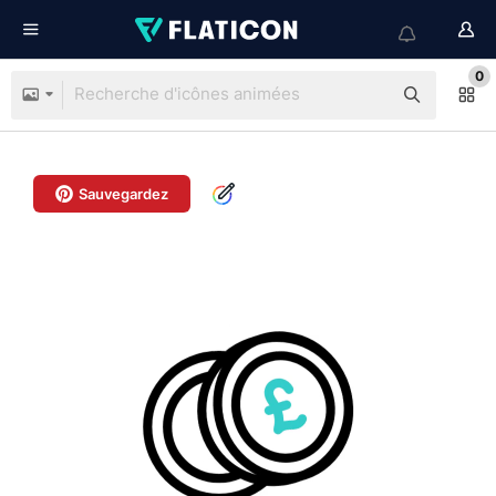
0
Sauvegardez