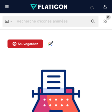
0
Sauvegardez