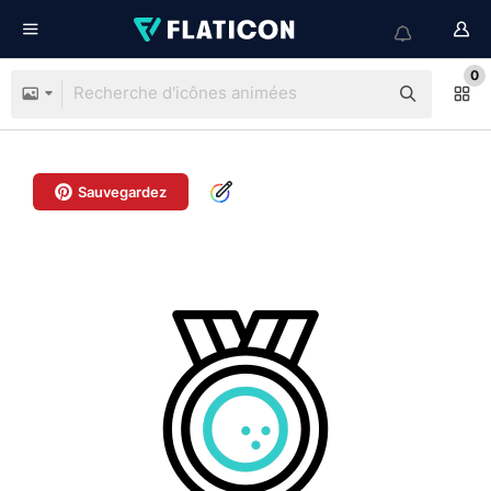
0
Sauvegardez