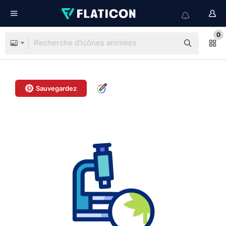
0
Sauvegardez