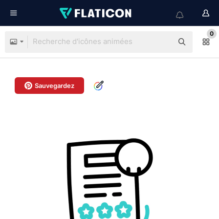
0
Sauvegardez