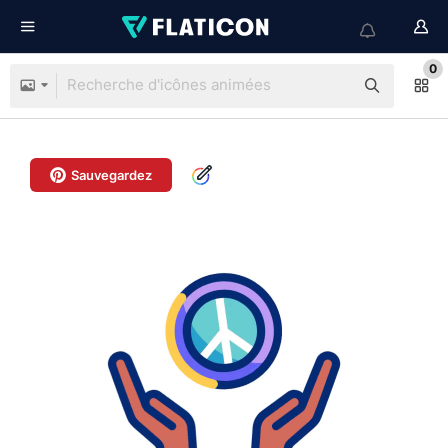
0
Sauvegardez