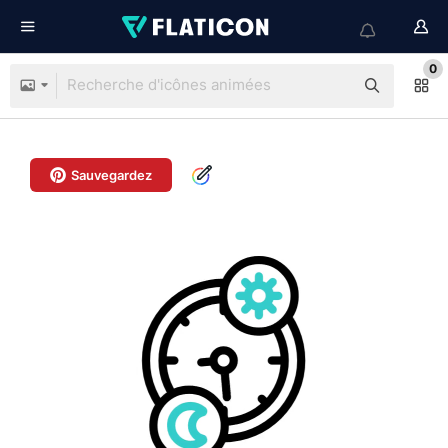
0
Sauvegardez