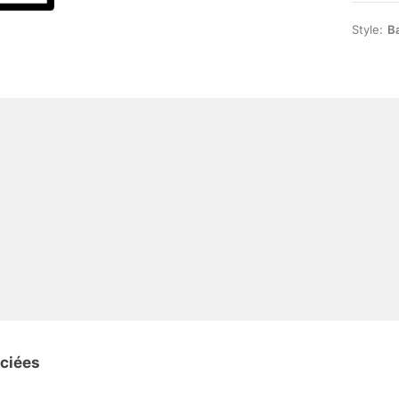
Style:
B
ociées