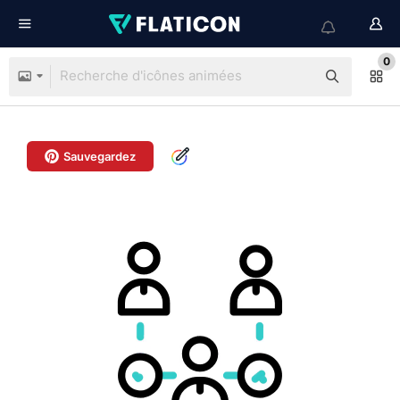
0
Sauvegardez