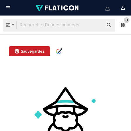
0
Sauvegardez