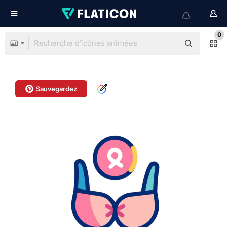
0
Sauvegardez