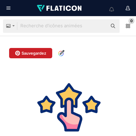
0
Sauvegardez