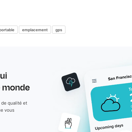
portable
emplacement
gps
ui
le monde
de qualité et
ue vous