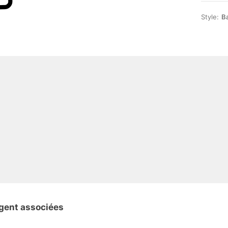
Style:
B
igent associées