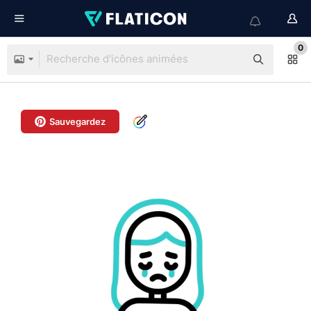
0
Sauvegardez