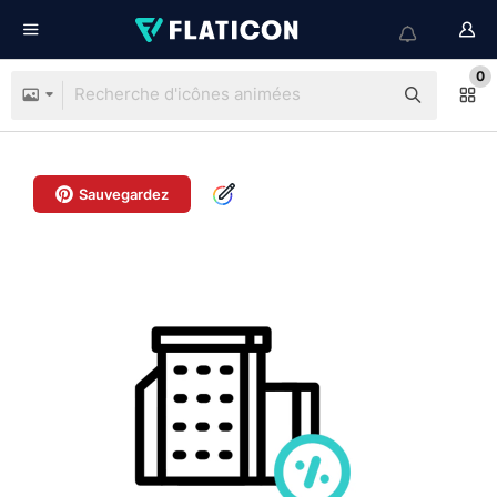
0
Sauvegardez