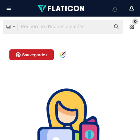
0
Sauvegardez