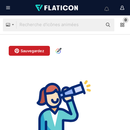
0
Sauvegardez