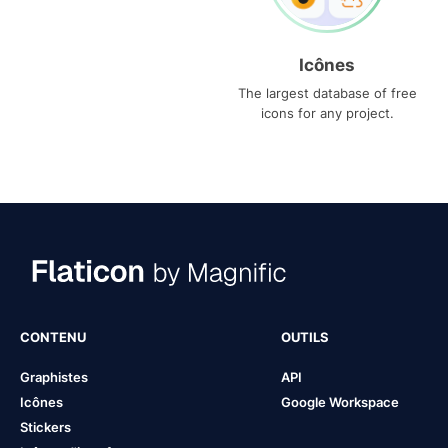
Icônes
The largest database of free
icons for any project.
CONTENU
OUTILS
Graphistes
API
Icônes
Google Workspace
Stickers