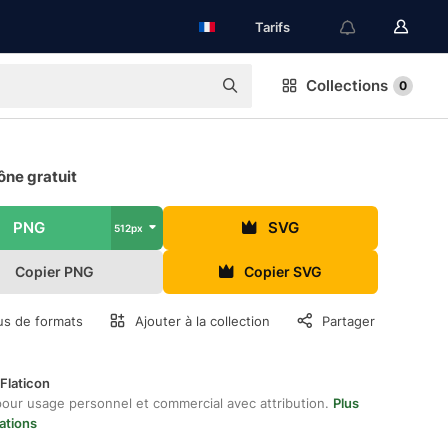
Tarifs
Collections
0
ône gratuit
PNG
SVG
512px
Copier PNG
Copier SVG
us de formats
Ajouter à la collection
Partager
Flaticon
pour usage personnel et commercial avec attribution.
Plus
ations