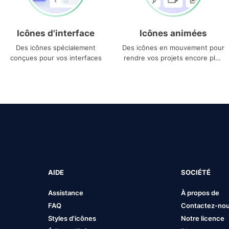
Icônes d'interface
Icônes animées
Des icônes spécialement
Des icônes en mouvement pour
conçues pour vos interfaces
rendre vos projets encore plus
uniques
AIDE
SOCIÉTÉ
Assistance
À propos de
FAQ
Contactez-no
Styles d'icônes
Notre licence