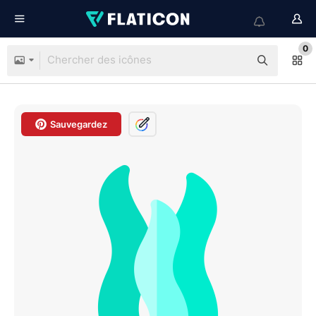
0
Sauvegardez