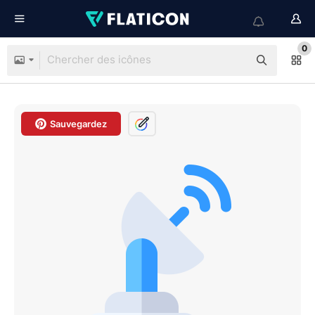
0
Sauvegardez