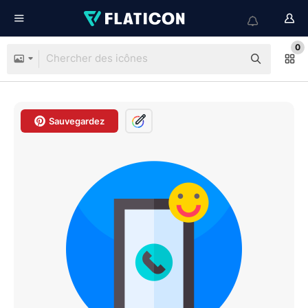
0
Sauvegardez