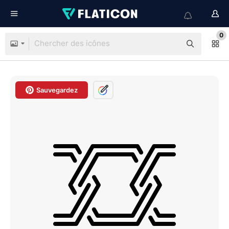
0
Sauvegardez