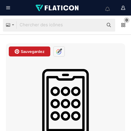
0
Sauvegardez