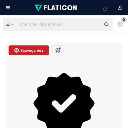
0
Sauvegardez