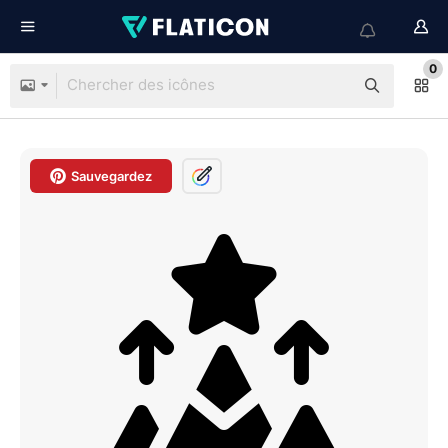
0
Sauvegardez