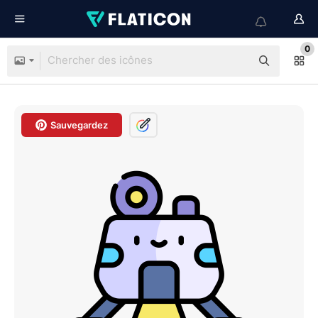
0
Sauvegardez