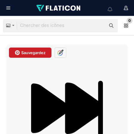
0
Sauvegardez