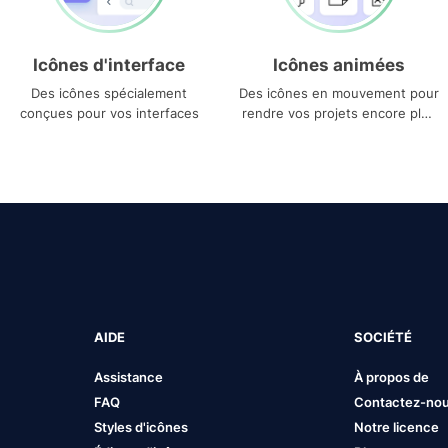
Icônes d'interface
Icônes animées
Des icônes spécialement
Des icônes en mouvement pour
conçues pour vos interfaces
rendre vos projets encore plus
uniques
AIDE
SOCIÉTÉ
Assistance
À propos de
FAQ
Contactez-no
Styles d'icônes
Notre licence