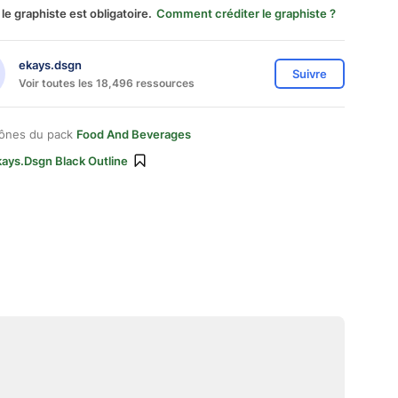
 le graphiste est obligatoire.
Comment créditer le graphiste ?
ekays.dsgn
Suivre
Voir toutes les 18,496 ressources
cônes du pack
Food And Beverages
kays.dsgn Black Outline