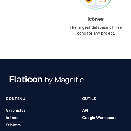
Icônes
The largest database of free
icons for any project.
CONTENU
OUTILS
Graphistes
API
Icônes
Google Workspace
Stickers