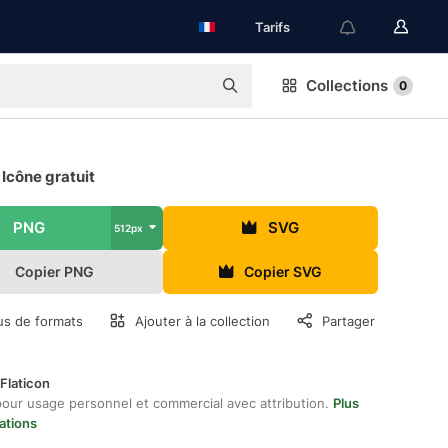
Tarifs
Collections
0
Icône gratuit
PNG
SVG
512px
Copier PNG
Copier SVG
us de formats
Ajouter à la collection
Partager
Flaticon
pour usage personnel et commercial avec attribution.
Plus
ations