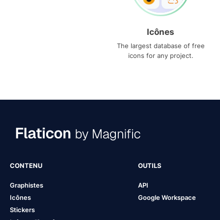
Icônes
The largest database of free
icons for any project.
CONTENU
OUTILS
Graphistes
API
Icônes
Google Workspace
Stickers