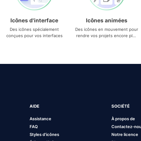
Icônes d'interface
Icônes animées
Des icônes spécialement
Des icônes en mouvement pour
conçues pour vos interfaces
rendre vos projets encore plus
uniques
AIDE
SOCIÉTÉ
Assistance
À propos de
FAQ
Contactez-no
Styles d'icônes
Notre licence