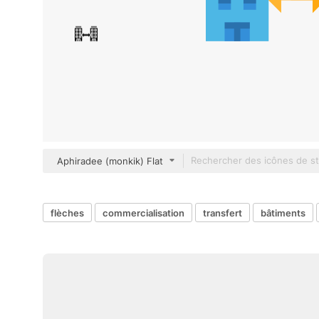
Aphiradee (monkik) Flat
flèches
commercialisation
transfert
bâtiments