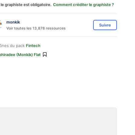
 le graphiste est obligatoire.
Comment créditer le graphiste ?
monkik
Suivre
Voir toutes les 13,878 ressources
cônes du pack
Fintech
hiradee (monkik) Flat