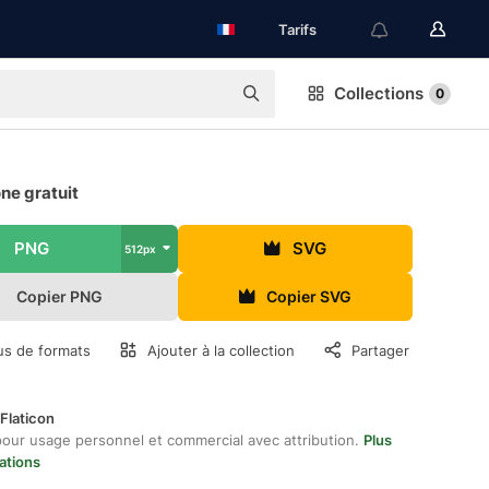
Tarifs
Collections
0
ne gratuit
PNG
SVG
512px
Copier PNG
Copier SVG
us de formats
Ajouter à la collection
Partager
Flaticon
pour usage personnel et commercial avec attribution.
Plus
ations