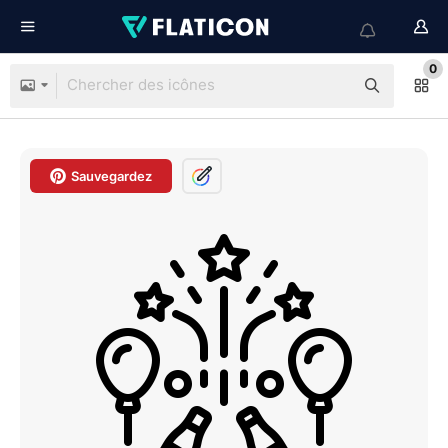
0
Sauvegardez