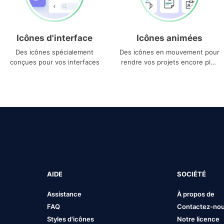
Icônes d'interface
Icônes animées
Des icônes spécialement
Des icônes en mouvement pour
conçues pour vos interfaces
rendre vos projets encore plus
uniques
AIDE
SOCIÉTÉ
Assistance
À propos de
FAQ
Contactez-no
Styles d'icônes
Notre licence