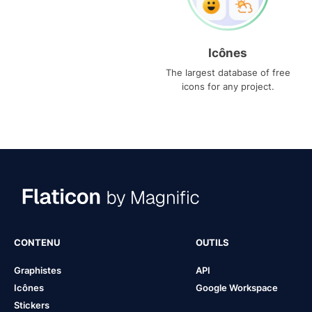
Icônes
The largest database of free
icons for any project.
CONTENU
OUTILS
Graphistes
API
Icônes
Google Workspace
Stickers