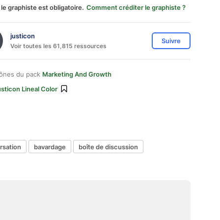
 le graphiste est obligatoire.
Comment créditer le graphiste ?
justicon
Suivre
Voir toutes les 61,815 ressources
cônes du pack
Marketing And Growth
sticon Lineal Color
rsation
bavardage
boîte de discussion