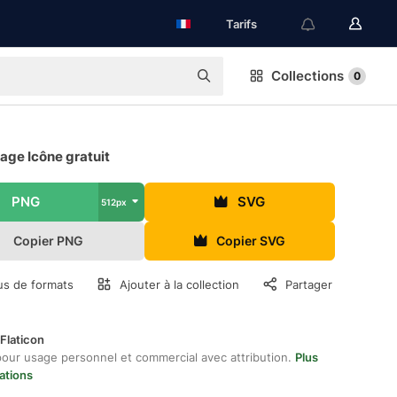
Tarifs
Collections
0
age Icône gratuit
PNG
SVG
512px
Copier PNG
Copier SVG
us de formats
Ajouter à la collection
Partager
Flaticon
pour usage personnel et commercial avec attribution.
Plus
ations