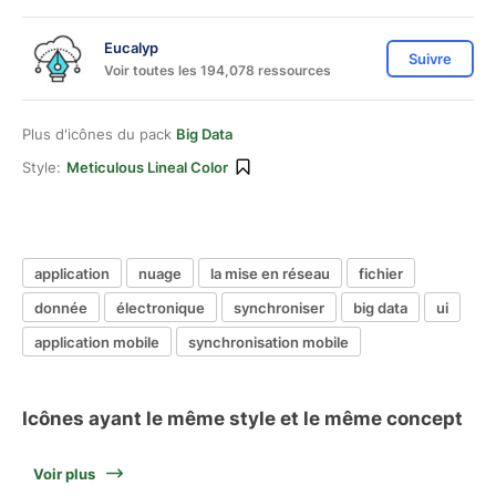
Eucalyp
Suivre
Voir toutes les 194,078 ressources
Plus d'icônes du pack
Big Data
Style:
Meticulous Lineal Color
application
nuage
la mise en réseau
fichier
donnée
électronique
synchroniser
big data
ui
application mobile
synchronisation mobile
Icônes ayant le même style et le même concept
Voir plus