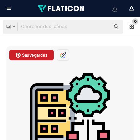
0
Sauvegardez