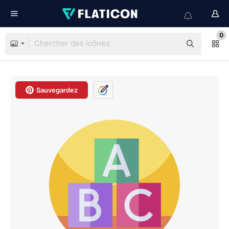
0
Sauvegardez