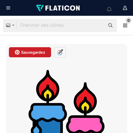
0
Sauvegardez