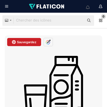
0
Sauvegardez