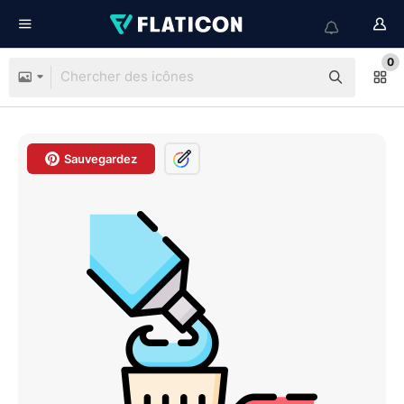
0
Sauvegardez