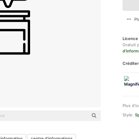
Pl
Licence 
Gratuit 
d'inform
Créditer
Plus d'i
Style:
Sp
'information
centre d'informations