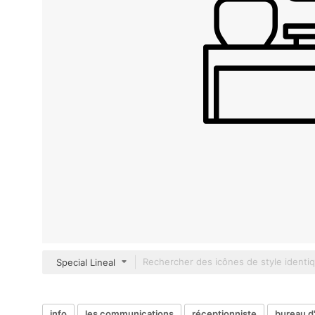
Special Lineal
info
les communications
réceptionniste
bureau d