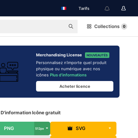
Tarifs
Collections
0
Merchandising License
NOUVEAUTÉS
Personnalisez n’importe quel produit
physique ou numérique avec nos
icônes
Plus d'informations
Acheter licence
D'information Icône gratuit
PNG
SVG
512px