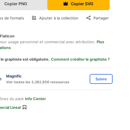
Copier PNG
Copier SVG
us de formats
Ajouter à la collection
Partager
Flaticon
pour usage personnel et commercial avec attribution.
Plus
ations
 le graphiste est obligatoire.
Comment créditer le graphiste ?
Magnific
Suivre
Voir toutes les 3,282,856 ressources
cônes du pack
Info Center
ecial Lineal