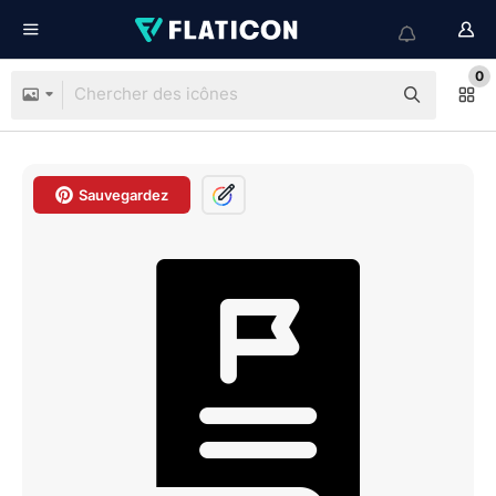
0
Sauvegardez