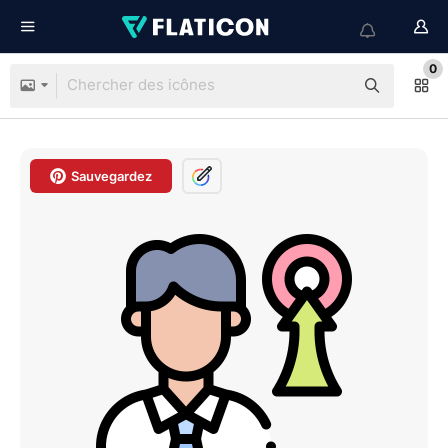
0
Sauvegardez