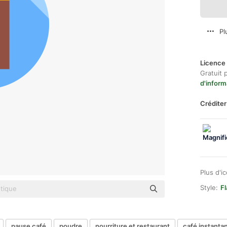
Pl
Licence 
Gratuit 
d'inform
Créditer
Plus d'i
Style:
Fl
pause café
poudre
nourriture et restaurant
café instanta