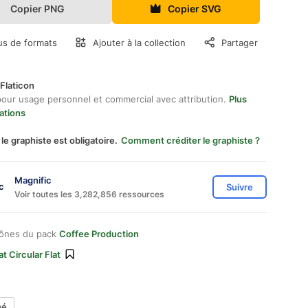
Copier PNG
Copier SVG
us de formats
Ajouter à la collection
Partager
Flaticon
pour usage personnel et commercial avec attribution.
Plus
ations
 le graphiste est obligatoire.
Comment créditer le graphiste ?
Magnific
Suivre
Voir toutes les 3,282,856 ressources
cônes du pack
Coffee Production
at Circular Flat
né