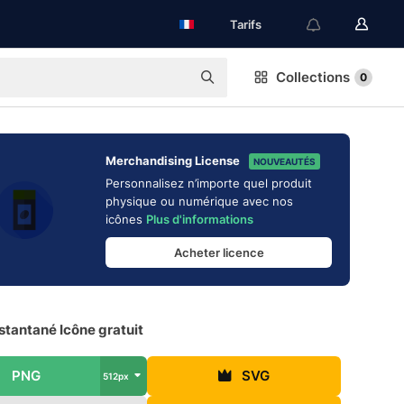
Tarifs
Collections
0
Merchandising License
NOUVEAUTÉS
Personnalisez n’importe quel produit
physique ou numérique avec nos
icônes
Plus d'informations
Acheter licence
stantané Icône gratuit
PNG
SVG
512px