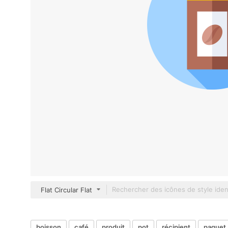
Flat Circular Flat
boisson
café
produit
pot
récipient
paquet